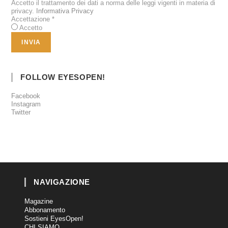
Accetto il trattamento dei dati a norma delle leggi vigenti in materia di
privacy.
Informativa Privacy
Accettazione
*
Accetto
FOLLOW EYESOPEN!
Facebook
Instagram
Twitter
NAVIGAZIONE
Magazine
Abbonamento
Sostieni EyesOpen!
CHI SIAMO